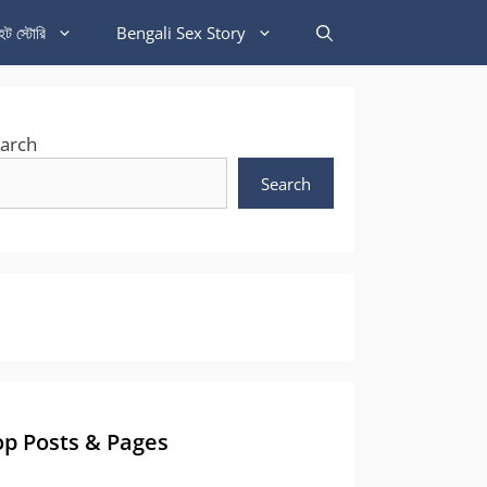
হট স্টোরি
Bengali Sex Story
arch
Search
op Posts & Pages