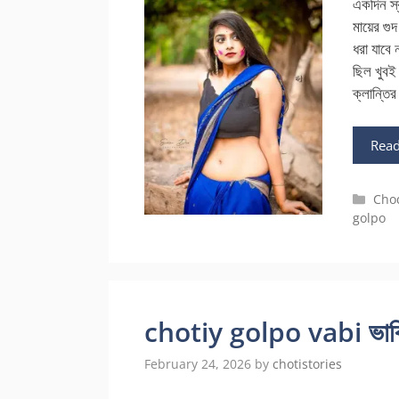
একদিন স্
মায়ের গুদ
ধরা যাবে
ছিল খুবই
ক্লান্তির
Rea
Cate
Cho
golpo
chotiy golpo vabi ভাবিকে 
February 24, 2026
by
chotistories