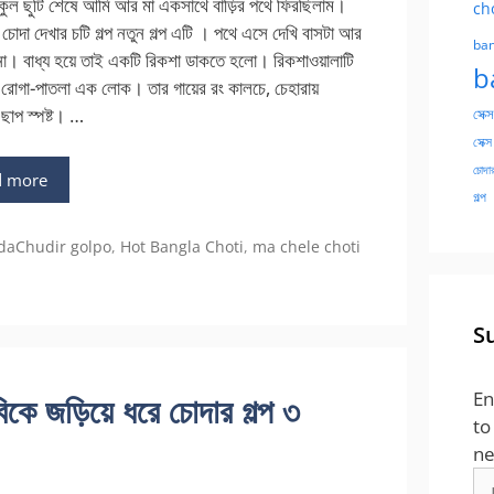
কুল ছুটি শেষে আমি আর মা একসাথে বাড়ির পথে ফিরছিলাম।
ch
 চোদা দেখার চটি গল্প নতুন গল্প এটি । পথে এসে দেখি বাসটা আর
ban
 না। বাধ্য হয়ে তাই একটি রিকশা ডাকতে হলো। রিকশাওয়ালাটি
b
 রোগা-পাতলা এক লোক। তার গায়ের রং কালচে, চেহারায়
 ছাপ স্পষ্ট। …
সেক্স
সেক্স
চোদার
d more
গল্প
gories
daChudir golpo
,
Hot Bangla Choti
,
ma chele choti
S
En
জড়িয়ে ধরে চোদার গল্প ৩
to
ne
Em