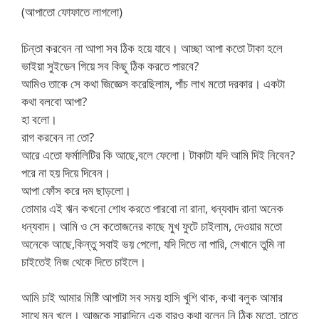
(আপাতো ফোফাতে লাগলো)
চিন্তা করবেন না আপা সব ঠিক হয়ে যাবে। আচ্ছা আপা কতো টাকা হলে
ভাইয়া সুইডেন গিয়ে সব কিছু ঠিক করতে পারবে?
আমিও তাকে সে কথা জিজ্ঞেস করেছিলাম, পাঁচ লাখ মতো দরকার। একটা
কথা বলবো আপা?
হা বলো।
রাগ করবেন না তো?
আরে এতো ফর্মালিটির কি আছে,বলে ফেলো। টাকাটা যদি আমি দিই নিবেন?
পরে না হয় দিয়ে দিবেন।
আপা ফোঁস করে দম ছাড়লো।
তোমার এই ঋন কখনো শোধ করতে পারবো না রানা, ধন্যবাদ রানা অনেক
ধন্যবাদ। আমি ও সে কতোজনের কাছে মুখ ফুটে চাইলাম, দেওয়ার মতো
অনেকে আছে,কিন্তু সবাই ভয় পেলো, যদি দিতে না পারি, সেখানে তুমি না
চাইতেই নিজ থেকে দিতে চাইলে।
আমি চাই আমার মিষ্টি আপাটা সব সময় হাসি খুশি থাক, কথা বলুক আমার
সাথে মন খুলে। আজকে সারাদিনে এক বারও কথা বলেন নি ঠিক মতো, তাতে