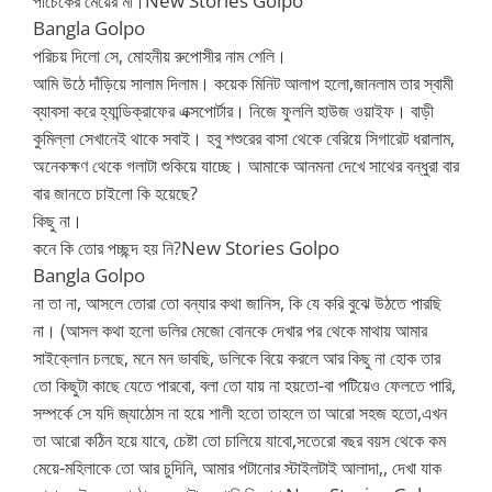
New Stories Golpo
পাঁচেকের মেয়ের মা।
Bangla Golpo
পরিচয় দিলো সে, মোহনীয় রুপোসীর নাম শেলি।
আমি উঠে দাঁড়িয়ে সালাম দিলাম। কয়েক মিনিট আলাপ হলো,জানলাম তার স্বামী
ব্যাবসা করে হ্যান্ডিক্রাফের এক্সপোর্টার। নিজে ফুললি হাউজ ওয়াইফ। বাড়ী
কুমিল্লা সেখানেই থাকে সবাই। হবু শশুরের বাসা থেকে বেরিয়ে সিগারেট ধরালাম,
অনেকক্ষণ থেকে গলাটা শুকিয়ে যাচ্ছে। আমাকে আনমনা দেখে সাথের বন্ধুরা বার
বার জানতে চাইলো কি হয়েছে?
কিছু না।
New Stories Golpo
কনে কি তোর পচ্ছন্দ হয় নি?
Bangla Golpo
না তা না, আসলে তোরা তো বন্যার কথা জানিস, কি যে করি বুঝে উঠতে পারছি
না। (আসল কথা হলো ডলির মেজো বোনকে দেখার পর থেকে মাথায় আমার
সাইক্লোন চলছে, মনে মন ভাবছি, ডলিকে বিয়ে করলে আর কিছু না হোক তার
তো কিছুটা কাছে যেতে পারবো, বলা তো যায় না হয়তো-বা পটিয়েও ফেলতে পারি,
সম্পর্কে সে যদি জ্যাঠোস না হয়ে শালী হতো তাহলে তা আরো সহজ হতো,এখন
তা আরো কঠিন হয়ে যাবে, চেষ্টা তো চালিয়ে যাবো,সতেরো বছর বয়স থেকে কম
মেয়ে-মহিলাকে তো আর চুদিনি, আমার পটানোর স্টাইলটাই আলাদা,, দেখা যাক