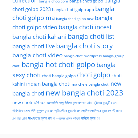
collection
bangla
bangla choti golpo
bangla choti com
bangla
choti golpo 2023
bangla choti golpo app
choti golpo ma
bangla
bangla choti golpo new
bangla choti incest
choti golpo video
bangla choti list
bangla choti kahani
bangla choti story
bangla choti live
bangla choti video
bangla choti wordpress
bangla group
bangla hot choti golpo
bangla
choti
choti golpo
sexy choti
choti
choti bangla golpo
new
indian bangla choti
kahini
ma chele bangla choti
new bangla choti 2023
bangla choti
new choti
গুদ মারা
অর্গি সেক্স
আত্মকাহিনী
আপু/দিদিকে চুদার গল্প
থ্রীসাম চুদাচুদির গল্প
পারিবারিক সেক্স
পিসি-ফুফুকে চুদার গল্প
প্রতিবেশীকে চুদাচদির গল্প
প্রেমিক-প্রেমিকাকে চুদার গল্প
বউ চোদার
মা-ছেলের চুদার গল্প
মামিকে চুদার গল্প
বাঁড়া চোষা
গল্প
মা ও ছেলের চোদন কাহিনী