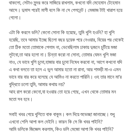
থাকলো, সেটাও সুন্দর করে সাজিয়ে রাখলাম, কখনো যদি মেহেমান টেহেমান
আসে। দুমাস পরেই মাগী বলে কি না সে পেগনেন্ট। মেজাজ টাই খারাপ হয়ে
গেলো।
এটা কি করলে ডলি? কেনো সোনা কি হয়েছে, তুমি খুশি হওনি? হা খুশি
হয়েছি, তবে আমার ইচ্ছে ছিলো বছর দুয়েক পরে নেওয়ার, বিয়ের পর থেকেই
তো ঠিক মতো তোমাকে পেলাম না, ভেবেছিলাম ঢাকায় দুজনে চুটিয়ে মজা
লুটবো,তা আর হলো না। চিন্তা করো না সোনা, তোমার যেমন খুশি মজা
নাও, যে ভাবে খুশি চুদো,হাজার বার চুদো নিষেধ করবো না, আগে কখনো যদি
এ কথা বলতে তা হলে এ ভুল আমার হতো না রানা, আর শাশুড়ী মা-ও এমন
ভাবে বার বার করে বলেছে যে আমিও না করতে পারিনি। ওহ তার মানে মা’র
বুদ্ধিতে চলো তুমি, আমার কথায় নয়?
আহ রাগ করো কেনো,যা হওয়ার তো হয়ে গেছে, এখন থেকে তোমার মন
মতো সব হবে।
সবাই খবর পেয়ে খুশিতে বাক বাকুম। কল দিয়ে শুভেচ্ছা জানাচ্ছে। শুধু
এখনো শেলি আপা কল দেইনি। কারন কি সে কি খবর পাইনি?
আমি ডলিকে জিজ্ঞেস করলাম, কিও ডলি মেজো আপা কি খবর পাইনি?