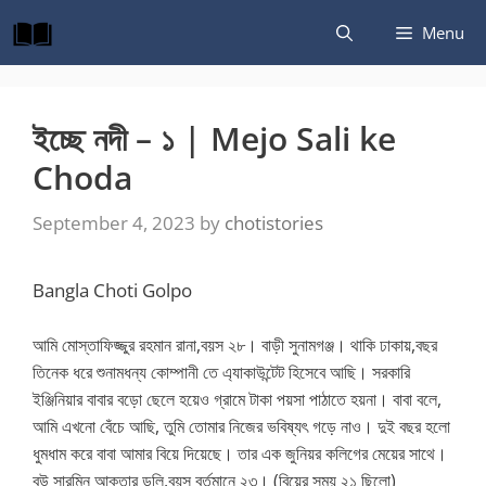
Skip
Menu
to
content
ইচ্ছে নদী – ১ | Mejo Sali ke
Choda
September 4, 2023
by
chotistories
Bangla Choti Golpo
আমি মোস্তাফিজ্জুর রহমান রানা,বয়স ২৮। বাড়ী সুনামগঞ্জ। থাকি ঢাকায়,বছর
তিনেক ধরে শুনামধন্য কোম্পানী তে এ্যাকাউন্টেট হিসেবে আছি। সরকারি
ইঞ্জিনিয়ার বাবার বড়ো ছেলে হয়েও গ্রামে টাকা পয়সা পাঠাতে হয়না। বাবা বলে,
আমি এখনো বেঁচে আছি, তুমি তোমার নিজের ভবিষ্যৎ গড়ে নাও। দুই বছর হলো
ধুমধাম করে বাবা আমার বিয়ে দিয়েছে। তার এক জুনিয়র কলিগের মেয়ের সাথে।
বউ সারমিন আক্তার ডলি,বয়স বর্তমানে ২৩। (বিয়ের সময় ২১ ছিলো)