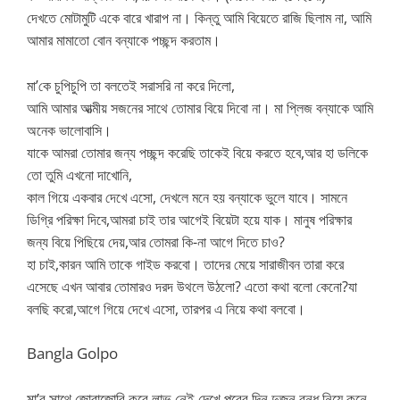
দেখতে মোটামুটি একে বারে খারাপ না। কিন্তু আমি বিয়েতে রাজি ছিলাম না, আমি
আমার মামাতো বোন বন্যাকে পচ্ছন্দ করতাম।
মা’কে চুপিচুপি তা বলতেই সরাসরি না করে দিলো,
আমি আমার আত্মীয় সজনের সাথে তোমার বিয়ে দিবো না। মা প্লিজ বন্যাকে আমি
অনেক ভালোবাসি।
যাকে আমরা তোমার জন্য পচ্ছন্দ করেছি তাকেই বিয়ে করতে হবে,আর হা ডলিকে
তো তুমি এখনো দাখোনি,
কাল গিয়ে একবার দেখে এসো, দেখলে মনে হয় বন্যাকে ভুলে যাবে। সামনে
ডিগ্রি পরিক্ষা দিবে,আমরা চাই তার আগেই বিয়েটা হয়ে যাক। মানুষ পরিক্ষার
জন্য বিয়ে পিছিয়ে দেয়,আর তোমরা কি-না আগে দিতে চাও?
হা চাই,কারন আমি তাকে গাইড করবো। তাদের মেয়ে সারাজীবন তারা করে
এসেছে এখন আবার তোমারও দরদ উথলে উঠলো? এতো কথা বলো কেনো?যা
বলছি করো,আগে গিয়ে দেখে এসো, তারপর এ নিয়ে কথা বলবো।
Bangla Golpo
মা’র সাথে জোরাজোরি করে লাভ নেই দেখে পরের দিন দুজন বন্ধু নিয়ে কনে