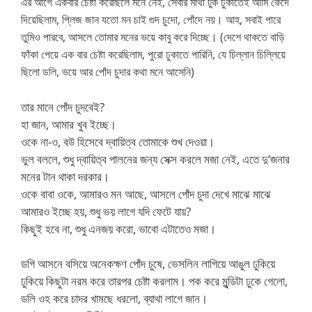
এর আগে একবার চেষ্টা করেছিলে মনে নেই, সেবার মাথা টুক ঢুকাতেই আমি কেঁদে
দিয়েছিলাম, প্লিজ জান যতো মন চাই গুদ চুদো, পোঁদে নয়। আহ, সবাই পারে
তুমিও পারবে, আসলে তোমার মনের ভয়ে কাবু করে দিচ্ছে। (দেশে থাকতে বাড়ি
ফাঁকা পেয়ে এক বার চেষ্টা করেছিলাম, পুরো ঢুকাতে পারিনি, যে চিল্লান চিল্লিয়ে
ছিলো ডলি, ভয়ে আর পোঁদ চুদার কথা মনে আসেনি)
তার মানে পোঁদ চুদবেই?
হা জান, আমার খুব ইচ্ছে।
ওকে না-ও, বউ হিসেবে দ্বায়িত্ব তোমাকে শুখ দেওয়া।
ভুল বললে, শুধু দ্বায়িত্ব পালনের জন্য সেক্স করলে মজা নেই, এতে দু’জনার
মনের টান থাকা দরকার।
ওকে বাবা ওকে, আমারও মন আছে, আসলে পোঁদ চুদা দেখে মাঝে মাঝে
আমারও ইচ্ছে হয়, শুধু ভয় লাগে যদি ফেটে যায়?
কিছুই হবে না, শুধু এনজয় করো, ভাবো এটাতেও মজা।
ডগি আসনে বসিয়ে অনেকক্ষণ পোঁদ চুষে, ভেসলিন লাগিয়ে আঙুল ঢুকিয়ে
ঢুকিয়ে কিছুটা নরম করে তারপর চেষ্টা করলাম। পক করে মুন্ডিটা ঢুকে গেলো,
ডলি ওহ করে চাদর খামছে ধরলো, ব্যাথা লাগে জান।