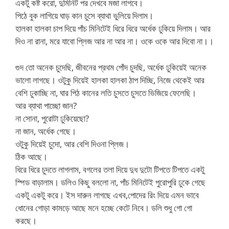
একটু কষ্ট করো, দুমিনিট পর দেখবে মজা লাগবে।
পিঠে বুক লাগিয়ে ঘাড় কান চুসে ব্যাথা ভুলিয়ে দিলাম।
হালকা হালকা চাপ দিয়ে পাঁচ মিনিটেই ধিরে ধিরে অর্ধেক ঢুকিয়ে দিলাম। আর
দিও না রানা, মরে যাবো প্লিজ আর না আর না। ওকে ওকে আর দিবো না।।
গুদ তো অনেক চুদেছি, জীবনের প্রথম পোঁদ চুদছি, অর্ধেক ঢুকিয়েই অনেক
ভালো লাগছে। ওটুকু দিয়েই হালকা হালকা ঠাপ দিচ্ছি, নিজে থেকেই আর
বেশি ঢুকাচ্ছি না, ঘার পিঠ কানের লতি চুসতে চুসতে ভিজিয়ে ফেলেছি।
আর ব্যাথা পাচ্ছো জান?
না সোনা, পুরোটা ঢুকিয়েছো?
না জান, অর্ধেক গেছে।
ওটুকু দিয়েই চুদো, আর বেশি দিওনা প্লিজ।
ঠিক আছে।
ধিরে ধিরে চুদতে লাগলাম, বগলের তলা দিয়ে দুধ দুটো টিপতে টিপতে একটু
স্পিড বাড়ালাম। ডলিও কিছু বললো না, পাঁচ মিনিটেই পুরোপুরি ঢুকে গেছে
একটু একটু করে। ইস দারুন লাগছে এখব,পোদের রিং দিয়ে এমন ভাবে
ধোনের গোড়া কামড়ে আছে মনে হচ্ছে কেটে নিবে। ডলি শুধু গো গো
করছে।