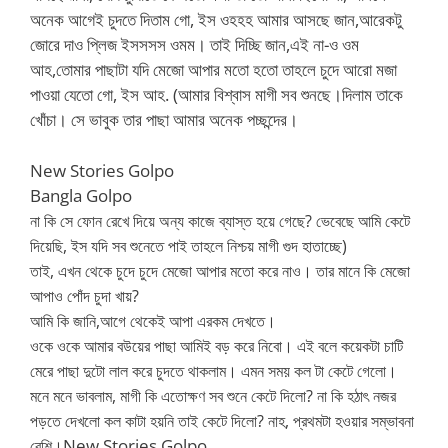
অনেক আগেই চুদতে দিতাম গো, ইস ওহহহ আমার আসছে জান,আরেকটু
জোরে দাও প্লিজ ইসসসস ওমম। তাই দিচ্ছি জান,এই না-ও ওম
আহ,তোমার পাছাটা যদি মেজো আপার মতো হতো তাহলে চুদে আরো মজা
পাওয়া যেতো গো, ইস আহ. (আমার বিশ্বাস মাগী সব শুনছে।দিলাম তাকে
খোঁচা। সে ভাবুক তার পাছা আমার অনেক পচ্ছন্দের।
New Stories Golpo
Bangla Golpo
না কি সে ফোন রেখে দিয়ে অন্য কাজে ব্যাস্ত হয়ে গেছে? ভেবেছে আমি কেটে
দিয়েছি, ইস যদি সব শুনেতে পাই তাহলে নিশ্চয় মাগী গুদ হাতাচ্ছে)
তাই, এখন থেকে চুদে চুদে মেজো আপার মতো করে নাও। তার মানে কি মেজো
আপাও পোঁদ চুদা খায়?
আমি কি জানি,আগে থেকেই আপা এরকম দেখতে।
ওকে ওকে আমার বউয়ের পাছা আমিই বড় করে নিবো। এই বলে কয়েকটা চাটি
মেরে পাছা দুটো লাল করে চুদতে থাকলাম। এমন সময় কল টা কেটে গেলো।
মনে মনে ভাবলাম, মাগী কি এতোক্ষণ সব শুনে কেটে দিলো? না কি হঠাৎ নজর
পড়তে দেখলো কল কাটা হয়নি তাই কেটে দিলো? নাহ, প্রথমটা হওয়ার সম্ভাবনা
New Stories Golpo
বেশি।