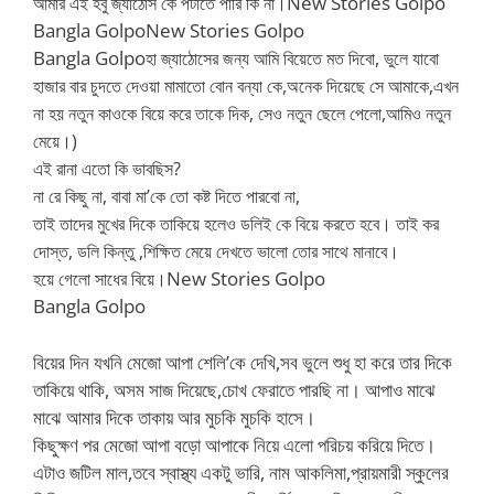
New Stories Golpo
আমার এই হবু জ্যাঠোস কে পটাতে পারি কি না।
Bangla GolpoNew Stories Golpo
Bangla Golpo
হা জ্যাঠোসের জন্য আমি বিয়েতে মত দিবো, ভুলে যাবো
হাজার বার চুদতে দেওয়া মামাতো বোন বন্যা কে,অনেক দিয়েছে সে আমাকে,এখন
না হয় নতুন কাওকে বিয়ে করে তাকে দিক, সেও নতুন ছেলে পেলো,আমিও নতুন
মেয়ে।)
এই রানা এতো কি ভাবছিস?
না রে কিছু না, বাবা মা’কে তো কষ্ট দিতে পারবো না,
তাই তাদের মুখের দিকে তাকিয়ে হলেও ডলিই কে বিয়ে করতে হবে। তাই কর
দোস্ত, ডলি কিন্তু ,শিক্ষিত মেয়ে দেখতে ভালো তোর সাথে মানাবে।
New Stories Golpo
হয়ে গেলো সাধের বিয়ে।
Bangla Golpo
বিয়ের দিন যখনি মেজো আপা শেলি’কে দেখি,সব ভুলে শুধু হা করে তার দিকে
তাকিয়ে থাকি, অসম সাজ দিয়েছে,চোখ ফেরাতে পারছি না। আপাও মাঝে
মাঝে আমার দিকে তাকায় আর মুচকি মুচকি হাসে।
কিছুক্ষণ পর মেজো আপা বড়ো আপাকে নিয়ে এলো পরিচয় করিয়ে দিতে।
এটাও জটিল মাল,তবে স্বাস্থ্য একটু ভারি, নাম আকলিমা,প্রায়মারী স্কুলের