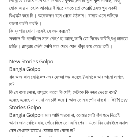
সিমেন্টের চেয়ারে বসে বসে সিগারেট ফুঁকছি,মন টা খুশি খুশি লাগছে, কিছু
হোক আর না হোক আকারে ইঙ্গিতে বলতে তো পেরেছি,সেও খুব একটা
রিএ্যাক্ট করে নি। অনেকক্ষণ বসে থেকে উঠলাম। বাসায় এসে ডলিকে
কচলা কচলি করছি।
কি ব্যাপার সোনা এসেই যে শুরু করলে?
সকালে কি বলেছিলে মনে নেই? হা আছে,আমি তো নিষেধ করিনি,শুধু জানতে
চাচ্ছি। রাস্তায় সেক্সি সেক্সি মাল দেখে ধোন খাঁড়া হয়ে গেছে তাই।
New Stories Golpo
Bangla Golpo
বাহ আজ কাল সেদিকেও নজর দেওয়া শুরু করেছো?আমাকে আর ভালো লাগছে
না?
কি যে বলো সোনা, রাস্তায় কতো কি দেখি, সেটাকে কি নজর দেওয়া বলে?
New
হয়েছে হয়েছে না-ও, যা মন চাই করো। আজ তোমার পোঁদ মারবো। কি?
Stories Golpo
Bangla Golpo
না জান আমি পারবো না, তোমার মোটা বাঁশ গুদে নিতেই
আমার জান বেরিয়ে যায়, পোঁদে দিলে তো আমি শেষ। এতো দিন মোবাইলে এনাল
সেক্স দেখালাম তাতেও তোমার ভয় গেলো না?