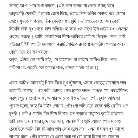
আচ্ছা আপা, পরে কথা বলবো, (এই বলে কলটা না কেটে ইচ্ছে করে
তাড়াতাড়ি ফোনটা বিছানায় রেখে দিয়ে, দুহাত দিয়ে ডলির কোমর ধরে জোরে
জোরে ধুনতে লাগলাম, ঠিক যেভাবে গুদ চুদি। ডলিও ভেবেছে কল কেটে
দিয়েছি তাই মুখ থেকে হাত সরিয়ে ওহ আহ ওম মাগো ইস এতো শুখ ওমমমম
ওহহহ করছে। আমি মোবাইলের দিকে তাকিয়ে তাকিয়ে পিছোন থেকে লক্ষী
বউয়ের টাইট পোদটা ফলাফলা করছি,এদিকে রসালো জ্যাঠোস আমার কল না
কেটে মনে হয় সব শুনছে।
শুনুক, এটাই তো আমি চাই, সে যতোক্ষণ না কাটবে আমিও নিজ থেকে
কাটবো না, এতেই তো আমার লাভ, রাস্তা সহজ হচ্ছে।)
এবার আমিও আরেকটু গিয়ার দিয়ে মুখ ছুটালাম, শুনছে যেহেতু তারমানে তার
ভালোই লাগছে। ওহ ডলি তোমার পোদ চুদতে দারুন লাগছে গো, কতোদিনের
স্বপ্ন পুরন হলো আজ, আমার আনেক ইচ্ছে ছিলো পোঁদ চুদার আজ তা
পুরোন হলো, আহ কি টাইট তোমার পোঁদ গো ডলি,মনে হচ্ছে কচি ছেড়ির গুদ
চুদছি। ডলিও পেটের নিচ দিয়ে নিজের গুদ নাড়াতে নাড়াতে বুলেট ছাড়লো-
তাই সোনা, মন ভরে চুদে নাও জান, অনেক দিন তুমি আমার পোদ মারতে
চেয়েছিলে আমি দিই নি,আজ তার সোধ তুলে নাও, ওমম ইসসস খুব ভালো
লাগছে রানা, পোঁদ চুাদাতে যে এতো মজা তা তো জানা ছিলো না, জানলে