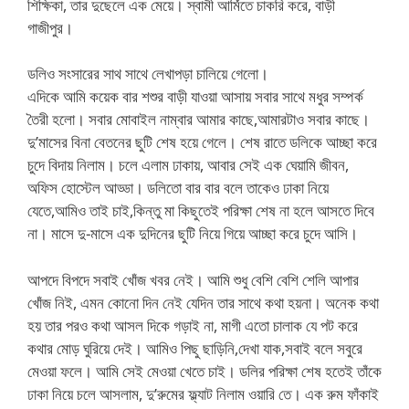
শিক্ষিকা, তার দুছেলে এক মেয়ে। স্বামী আর্মিতে চাকরি করে, বাড়ী
গাজীপুর।
ডলিও সংসারের সাথ সাথে লেখাপড়া চালিয়ে গেলো।
এদিকে আমি কয়েক বার শশুর বাড়ী যাওয়া আসায় সবার সাথে মধুর সম্পর্ক
তৈরী হলো। সবার মোবাইল নাম্বার আমার কাছে,আমারটাও সবার কাছে।
দু’মাসের বিনা বেতনের ছুটি শেষ হয়ে গেলে। শেষ রাতে ডলিকে আচ্ছা করে
চুদে বিদায় নিলাম। চলে এলাম ঢাকায়, আবার সেই এক ঘেয়ামি জীবন,
অফিস হোস্টেল আড্ডা। ডলিতো বার বার বলে তাকেও ঢাকা নিয়ে
যেতে,আমিও তাই চাই,কিন্তু মা কিছুতেই পরিক্ষা শেষ না হলে আসতে দিবে
না। মাসে দু-মাসে এক দুদিনের ছুটি নিয়ে গিয়ে আচ্ছা করে চুদে আসি।
আপদে বিপদে সবাই খোঁজ খবর নেই। আমি শুধু বেশি বেশি শেলি আপার
খোঁজ নিই, এমন কোনো দিন নেই যেদিন তার সাথে কথা হয়না। অনেক কথা
হয় তার পরও কথা আসল দিকে গড়াই না, মাগী এতো চালাক যে পট করে
কথার মোড় ঘুরিয়ে দেই। আমিও পিছু ছাড়িনি,দেখা যাক,সবাই বলে সবুরে
মেওয়া ফলে। আমি সেই মেওয়া খেতে চাই। ডলির পরিক্ষা শেষ হতেই তাঁকে
ঢাকা নিয়ে চলে আসলাম, দু’রুমের ফ্ল্যাট নিলাম ওয়ারি তে। এক রুম ফাঁকাই