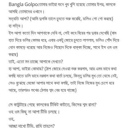
Bangla Golpo
তোমার ভাইয়া শুনে খুব খুশি হয়েছে তোমার উপর, কালকে
আসছি তোমাদের ওখানে।
সত্যতি আপা? (আমি দুলকি তালে চুদতে শুরু করেছি, ডলিও গো গো করছে)
হা সত্যি।
ইস আপা কতো দিন আপনাকে দেখি না, সেই কবে বিয়ের পর দুবার দেখেছি (বাম
হাত দিয়ে ডলির কোমর ধরে, এবার একটু জোরে চুদতে লাগলাম, ডলিও পোঁদ দিয়ে
ধোন কামড়ে ধরেছে আর নিজেও পিছোন দিকে ধাক্কা দিচ্ছে, সাথে ইস ওম ওম
করছে)
তাই, এতো মন চাচ্ছে আপাকে দেখতে?
হা আপা, ভাইয়া কোথায়? (ঠাপ জোরে দেওয়া শুরু করলাম, আর এমব ভাবে কথা
বলছি যাতে ডলি ভাবে নরমাল কথা বার্তা চলছে, কিন্তু ডলির মুখ তো থেমে নেই,
সেও বুঝেছে মেজো আপার সাথে কথা বলছি, তাই নিজে নিজের মুখ চেপে ধরে
আছে, তারপরও শুখের ঠেলায় শব্দ বের হয়ে যাচ্ছে)
সে কাউন্টারে গেছে কালকের টিকিট কাটতে, কিসের শব্দ রানা?
ওহ ওম কিছু না আপা টিভি চলছে।
ওহ,
আচ্ছা দাখো টিভি, রাখি তাহলে?