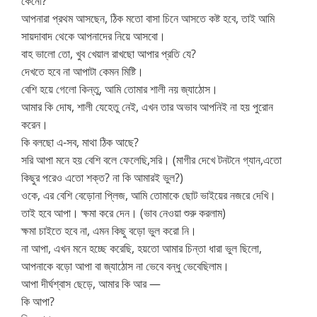
কেনো?
আপনারা প্রথম আসছেন, ঠিক মতো বাসা চিনে আসতে কষ্ট হবে, তাই আমি
সায়দাবাদ থেকে আপনাদের নিয়ে আসবো।
বাহ ভালো তো, খুব খেয়াল রাখছো আপার প্রতি যে?
দেখতে হবে না আপাটা কেমন মিষ্টি।
বেশি হয়ে গেলো কিন্তু, আমি তোমার শালী নয় জ্যাঠোস।
আমার কি দোষ, শালী যেহেতু নেই, এখন তার অভাব আপনিই না হয় পুরোন
করেন।
কি বলছো এ-সব, মাথা ঠিক আছে?
সরি আপা মনে হয় বেশি বলে ফেলেছি,সরি। (মাগীর দেখে টনটনে গ্যান,এতো
কিছুর পরেও এতো শক্ত? না কি আমারই ভুল?)
ওকে, এর বেশি বেড়োনা প্লিজ, আমি তোমাকে ছোট ভাইয়ের নজরে দেখি।
তাই হবে আপা। ক্ষমা করে দেন। (ভাব নেওয়া শুরু করলাম)
ক্ষমা চাইতে হবে না, এমন কিছু বড়ো ভুল করো নি।
না আপা, এখন মনে হচ্ছে করেছি, হয়তো আমার চিন্তা ধারা ভুল ছিলো,
আপনাকে বড়ো আপা বা জ্যাঠোস না ভেবে বন্ধু ভেবেছিলাম।
আপা দীর্ঘশ্বাস ছেড়ে, আমার কি আর —
কি আপা?