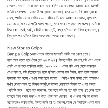
দেখতে গেলাম। বাবা কল করে তার কলিগ কে আমাদের আসার কথা আগেই
জানিয়ে রেখেছে। ভালোই আপ্যায়ন করলো। কনে এলো, কি বাল বুঝবো
দেখে, পার্লার থেকে সাজিয়ে এনে বসিয়ে দিয়েছে আমাদের সামনে, মুখে তো
মনে হচ্ছে এক মন আটা মেখে আছে, মনে মনে রাগ হলো তা দেখে। ডলি’রা
তিন বোন, ভাই নেই, ডলিই সবার ছোট, বড়ো দু’বোনেরও বিয়ে হয়ে গেছে।
কিছুক্ষণ পর ডলিকে নিয়ে যেতে তার মেজো বোন এলো।
New Stories Golpo
Bangla Golpo
আট পেড়ে তাঁতের জামদানী শাড়ী পরা খোলা চুলে।
বয়স আর কতো হবে টেনে টুনে ২৬ বা ২৭। কিন্তু শরীর একখানা,বডি সেপ এতো
সেক্সি যে হা করে তাকিয়ে আছি, ৩৬-৩০-৩৮। এমন বডি ওলা মেয়ে সচারাচর
দেখা যায় না, বডি হিসেবে দুধ দুটো ফুটবল,কোমর সরু চিকন, পাছা দুটো অনেক
ছড়ানো,মনে হচ্ছে গোখরা ফনা তুলে রয়েছে। একটুও সাজ সজ্জা নেই, তারপরও
মুখটা দেখলে মনে হয় ভিষণ কামুকী,অসম্ভব কোমলতা,স্নিগ্ধতা খেলা করছে
প্রতিটি অঙ্গে। মনে মনে ভাবলাম, ইস কনে ডলি না হয়ে যদি তার এই বোন হতো
তাহলে বিয়ে করার জন্য এক পায়ে খাঁড়া হয়ে যেতাম। বা এখনো যদি তা সম্ভব
হয় তাতেও আমি রাজি, কিন্তু জানি তা হওয়ার নয়,কারন সে বিবাহিতা একটা বছর