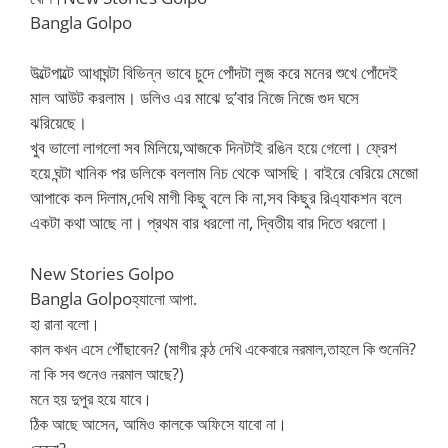
Bangla Golpo
উল্টেপাল্টে আধাঘন্টা বিভিন্ন ভাবে চুদে পোঁদটা লুজ করে মনের শুখে পোঁদেই
মাল আউট করলাম। ডলিও এর মাঝে দু’বার নিজে নিজে গুদ ঘসে
ঝরিয়েছে।
খুব ভালো লাগলো সব মিলিয়ে,আজকে দিনটাই রঙিন হয়ে গেলো। ফ্রেশ
হয়ে ঘন্টা খানিক পর ডলিকে বললাম নিচ থেকে আসছি। বাইরে বেরিয়ে মেজো
আপাকে কল দিলাম,দেখি মাগী কিছু বলে কি না,সব কিছুর রিএ্যাকশন বলে
একটা কথা আছে না। প্রথম বার ধরলো না, দ্বিতীয় বার দিতে ধরলো।
New Stories Golpo
Bangla Golpo
হ্যালো আপা.
হা রানা বলো।
কাল কখন এসে পৌঁছাবেন? (মাগীর কন্ঠ দেখি একেবারে নরমাল,তাহলে কি শুনেনি?
না কি সব শুনেও নরমাল আছে?)
মনে হয় দুপুর হয়ে যাবে।
ঠিক আছে আসেন, আমিও কালকে অফিসে যাবো না।