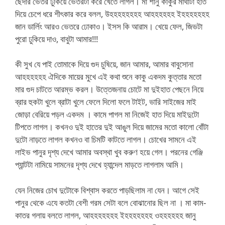
ছেদার ভেতর ঢুকিয়ে ভেতরটা করে খেতে লাগল। মা শানু কাকুর মাথাটা হাত
দিয়ে চেপে ধরে শীৎকার করে বলল, উহহহহহহহহ আহহহহহহ ইহহহহহহহ
জান ডার্লিং আরও ভেতরে ঢোকাও। ইসস কি আরাম। খেয়ে ফেল, জিভটা
পুরো ঢুকিয়ে দাও, বাবুটা আমার!!!
কী সুখ যে পাই তোমাকে দিয়ে গুদ চুষিয়ে, জান আমার, আমার বাবুসোনা
আহহহহহহ ঐদিকে মায়ের মুখে এই কথা শুনে কাকু একদম কুত্তার মতো
মার গুদ চাটতে আরম্ভ করল। উত্তেজনায় চোটে মা দুইহাত পেছনে নিয়ে
ব্রার হুকটা খুলে ব্রাটা খুলে ফেলে দিলো ফলে টাইট, ভারি সাইজের মাই
জোড়া বেরিয়ে পড়ল একদম । কামে পাগল মা নিজেই হাত দিয়ে মাইদুটো
টিপতে লাগল। কখনও দুই হাতের দুই আঙুল দিয়ে জামের মতো কালো বোঁটা
দুটো নাড়তে লাগল কখনও বা চিমটি কাটতে লাগল। চোখের সামনে এই
লাইভ পানুর দৃশ্য দেখে আমার অবস্থা খুব করুণ হয়ে গেল। পরনের গেঞ্জি
প্যান্টটা নামিয়ে সামনের দৃশ্য দেখে হ্যান্দেল মাড়তে লাগলাম আমি।
যেন নিজের চোখ দুটোকে বিশ্বাস করতে পাড়ছিলাম না যেন। আগে সেই
পানুর থেকে এযে কতটা বেশী গরম সেটা বলে বোঝানোর ছিল না । মা কাম-
কাতর গলায় বলতে লাগল, আহহহহহহহ ইহহহহহহহ ওহহহহহহ জানু