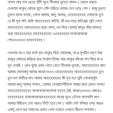
লাগল আর গলা ছেড়ে হাঁসি মুখে শীৎকার তুলতে থাকল। ক্রমে ক্রমে
দেখলাম কাকুর কোমর তুলে পোঁদ নাচিয়ে চোদার বেগ বেড়ে গেল। কাকু চুদতে
চুদতে মাকে বলছে, সোনা আমার, জানু আমার, ওহহহহহহহহ তোমাকে চুদে
যে কী সুখ পাই আমি আহহহহহহ মাইরি, কী গুদ-গতর বানিয়েছ তুমি সোনা
আহহহহহহ আহহহহহহ ধরো সোনা, গুদ দিয়ে তোমার জানুর বাঁড়া কামড়ে
ধরো আহহহহহহহ হাহহহহহহহহ ওওহহহহহহ মাআআআআ
গোওওওওওও হহহহহহহহ।
দেখলাম মা-ও তার ফর্সা হাত কাকুর পিঠে বোলাচ্ছে, মা-র সুগঠিত মসৃণ উরু
কাকুর কোমরে জড়িয়ে ধরে তলঠাপ দিচ্ছে আর কাকুর কাঁধের পাশ দিয়ে মা-র
মুখ দেখছি। চোখ বুজে চোদা খেতে খেতে শীৎকার তুলছে, আহহহহহহহ জান
আমার সোনাবাবু আমার মারোওওওও ওহহহহহহহহ আহহহহহহহহহহ চুদে
চুদে গুদ ফাটিয়ে দাও আমার আহহহহহহহ কী সুখ দাও তুমি সোনাবাবুটা
আমার জানু আমার লাগাও, তোমার বেশ্যামেগীটাকে আচ্ছা করে চোদন লাগাও
আহহহহহহহহহহ মাআআআআআআ হহহহ হ্যাঁ, মারোওওওওও জোরেএ
হহহহহহহহ হাআআআআহহহহহহহ মায়ের মুখে এইসব গালাগালি শুনে
আমার বিছিগুল যেন আরও টাইট হয়ে গেল। আমি সেই ফাঁকার ওপর আরও
একটু চেপে ধরে সামনের চোদন খেলা দেখতে দেখতে খিঁচতে লাগলাম।