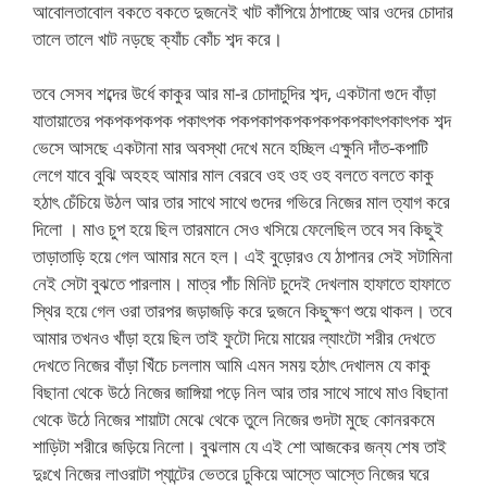
আবোলতাবোল বকতে বকতে দুজনেই খাট কাঁপিয়ে ঠাপাচ্ছে আর ওদের চোদার
তালে তালে খাট নড়ছে ক্যাঁচ কোঁচ শব্দ করে।
তবে সেসব শব্দের উর্ধে কাকুর আর মা-র চোদাচুদির শব্দ, একটানা গুদে বাঁড়া
যাতায়াতের পকপকপকপক পকাৎপক পকপকাপকপকপকপকপকাৎপকাৎপক শব্দ
ভেসে আসছে একটানা মার অবস্থা দেখে মনে হচ্ছিল এক্ষুনি দাঁত-কপাটি
লেগে যাবে বুঝি অহহহ আমার মাল বেরবে ওহ ওহ ওহ বলতে বলতে কাকু
হঠাৎ চেঁচিয়ে উঠল আর তার সাথে সাথে গুদের গভিরে নিজের মাল ত্যাগ করে
দিলো । মাও চুপ হয়ে ছিল তারমানে সেও খসিয়ে ফেলেছিল তবে সব কিছুই
তাড়াতাড়ি হয়ে গেল আমার মনে হল। এই বুড়োরও যে ঠাপানর সেই সটামিনা
নেই সেটা বুঝতে পারলাম। মাত্র পাঁচ মিনিট চুদেই দেখলাম হাফাতে হাফাতে
স্থির হয়ে গেল ওরা তারপর জড়াজড়ি করে দুজনে কিছুক্ষণ শুয়ে থাকল। তবে
আমার তখনও খাঁড়া হয়ে ছিল তাই ফুটো দিয়ে মায়ের ল্যাংটো শরীর দেখতে
দেখতে নিজের বাঁড়া খিঁচে চললাম আমি এমন সময় হঠাৎ দেখালম যে কাকু
বিছানা থেকে উঠে নিজের জাঙ্গিয়া পড়ে নিল আর তার সাথে সাথে মাও বিছানা
থেকে উঠে নিজের শায়াটা মেঝে থেকে তুলে নিজের গুদটা মুছে কোনরকমে
শাড়িটা শরীরে জড়িয়ে নিলো। বুঝলাম যে এই শো আজকের জন্য শেষ তাই
দুঃখে নিজের লাওরাটা প্যান্টের ভেতরে ঢুকিয়ে আস্তে আস্তে নিজের ঘরে