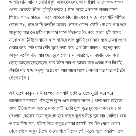
আমার জান আমার সোনাবাবুটা আহহহহহহহ আর পারছি না গোওওওওওও
গুদের ভেতরটা ভীষণ কুটকুট করছে। মনে হচ্ছে একসঙ্গে হাজারখানেক
পিপড়ে কামড় মারছে এবারে আমাকে বিছানায় ফেলে আচ্ছা করে খাট কাঁপিয়ে
চোদন দাও, জান আমি কতদিন আমার লোরুর চোদন খাইনি গো মার কথা শুনে
শানুকাকু মার গুদ চাটা বন্ধ করে মাকে বিছানায় চীৎ করে ফেলে দুই পায়ের
মাঝে থাকা ঠাটানো বাঁড়ার ছাল নামিয়ে লাল মুন্ডিটা বের করে রসে ভেজা গুদের
চেরার ওপর সেট করে পোঁদ তুলে ঘপাং করে এক ঠাপ মারল। পড়পড় করে
কাকুর অর্ধেক বাঁড়া মার গুদে ঢুকে গেল। মা আরামে, না ব্যথায় যেন গলা
ছেড়ে আহহহহহহহহহহ করে উঠল তারপর আবার আর একটা ঠাপ দিতেই
বাঁড়াটা মার গুদে অদৃশ্য হয়ে গেল আর সাথে সাথে দেখলাম মার সারা শরীরটা
কেঁপে উঠল।
এই দেখে কাকু মার উপর শুয়ে তার মাই দুটো দু হাতে মুঠো করে ধরে
কচলাতে কচলাতে পোঁদ তুলে তুলে গুদে মাড়তে লাগল। পালা করে মাইয়ের
ওপর উঁচিয়ে থাকা জামের মতো বোঁটা দুটো মুখে পুরে চুষতে লাগল সে। মা
দেখলাম বেহায়ার মতো ন্যাংটো হয়ে কাকুর বুকের নীচে দুই জাং কেলিয়ে শুয়ে
দু হাত দিয়ে গলা, দুইপা দিয়ে কাকুর কোমর জাপটে ধরে নীচ থেকে চোদন
খেতে-খেতে কাকুর ঠাপের তালে-তালে নিজের পোঁদ তুলে-তুলে তলঠাপ দিতে