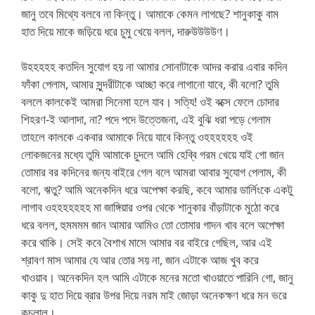
জানু তবে মিথ্যে বলবে না কিন্তু। আমাকে কেমন লাগছে? শানুকাকু বাম
হাত দিয়ে মাকে জড়িয়ে ধরে চুমু খেয়ে বলল, দারুউউউউণ।
উহহহহহ কতদিন সুযোগ হয় না আমার সোনাটাকে আদর করার এবার কদিন
ফাঁকা পেলাম, আমার সুন্দরীটাকে আচ্ছা করে লাগানো যাবে, কী বলো? তুমি
বললে কালকেই আমরা সিনেমা হলে যাব। সত্যি! ওই বক্সে ফেলে চোদার
শিহরণ-ই আলাদা, না? পদে পদে উত্তেজনা, এই বুঝি ধরা পড়ে গেলাম
তাহলে কালকে একবার আমাকে নিয়ে যাবে কিন্তু ওহহহহহহ ওই
লোকজনের মধ্যে তুমি আমাকে চুদলে আমি হেব্বি গরম খেয়ে যাই গো জান
তোমার বর কদিনের জন্য বাইরে গেল বলে আমরা আবার সুযোগ পেলাম, কী
বলো, ঋতু? আমি অনেকদিন ধরে অপেক্ষা করছি, কবে আমার ডার্লিংকে একটু
লাগাব ওহহহহহহহ মা জাঙ্গিয়ার ওপর থেকে শানুকার বাঁড়াটাকে মুঠো করে
ধরে বলল, হুমমমম জান আমার আমিও তো তোমার গাদন খাব বলে অপেক্ষা
করে থাকি। সেই কবে বৈশাখ মাসে আমার বর বাইরে গেছিল, আর এই
শ্রাবণ মাস আমার যে আর তোর সয় না, জান এটাকে আজ খুব করে
খাওয়াব। অনেকদিন হল আমি এটাকে মনের মতো খাওয়াতে পারিনি গো, জানু
কাকু দু হাত দিয়ে ব্রার উপর দিয়ে নরম মাই জোড়া অনেকক্ষণ ধরে মন ভরে
কচলাল।