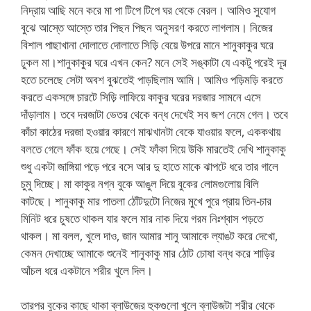
নিদ্রায় আছি মনে করে মা পা টিপে টিপে ঘর থেকে বেরল। আমিও সুযোগ
বুঝে আস্তে আস্তে তার পিছন পিছন অনুসরণ করতে লাগলাম। নিজের
বিশাল পাছাখানা দোলাতে দোলাতে সিড়ি বেয়ে উপরে মানে শানুকাকুর ঘরে
ঢুকল মা।শানুকাকুর ঘরে এখন কেন? মনে সেই সঙ্কাটা যে একটু পরেই দূর
হতে চলেছে সেটা অবশ বুঝতেই পাড়ছিলাম আমি। আমিও পড়িমড়ি করতে
করতে একসঙ্গে চারটে সিড়ি লাফিয়ে কাকুর ঘরের দরজার সামনে এসে
দাঁড়ালাম। তবে দরজাটা ভেতর থেকে বন্ধ দেখেই সব জশ নেমে গেল। তবে
কাঁচা কাঠের দরজা হওয়ার কারণে মাঝখানটা বেকে যাওয়ার ফলে, এককথায়
বলতে গেলে ফাঁক হয়ে গেছে। সেই ফাঁকা দিয়ে উকি মারতেই দেখি শানুকাকু
শুধু একটা জাঙ্গিয়া পড়ে পরে বসে আর দু হাতে মাকে ঝাপটে ধরে তার গালে
চুমু দিচ্ছে। মা কাকুর নগ্ন বুকে আঙুল দিয়ে বুকের লোমগুলোয় বিলি
কাটছে। শানুকাকু মার পাতলা ঠোঁটদুটো নিজের মুখে পুরে প্রায় তিন-চার
মিনিট ধরে চুষতে থাকল যার ফলে মার নাক দিয়ে গরম নিঃশ্বাস পড়তে
থাকল। মা বলল, খুলে দাও, জান আমার শানু আমাকে ল্যাঙট করে দেখো,
কেমন দেখাচ্ছে আমাকে শুনেই শানুকাকু মার ঠোট চোষা বন্ধ করে শাড়ির
আঁচল ধরে একটানে শরীর খুলে দিল।
তারপর বুকের কাছে থাকা ব্লাউজের হুকগুলো খুলে ব্লাউজটা শরীর থেকে