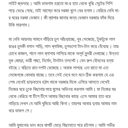
লাইট জ্বলছে। আমি ভাবলাম হয়তো মা-র হাত থেকে বুঝি সেন্টের শিশি
পড়ে ভেঙে গেছে, তাই আস্তে করে দরজা খুলে বের হলাম। বেরিয়ে দেখি মা-
র ঘরের দরজা ভেজান। কী ব্যাপার জানার জন্য ভেজান দরজার ফাঁক দিয়ে
উকি মারলাম।
মা দেখি আয়নার সামনে দাঁড়িয়ে চুল আঁচড়াচ্ছে, খুব সেজেছে, টুকটুকে লাল
রঙের চুমকী বসান শাড়ি, লাল ব্লাউজ, চুলগুলো টান-টান করে বেঁধেছে। তার
চোখে কাজল, গালে লাল ব্লাশার লাগিয়ে মাকে অপূর্ব সুন্দরী দেখাচ্ছে। উন্নত
বুক জোড়া, ভারী পাছা, নির্মেদ, টানটান তলপেট। যেন রুপ যৌবনের বন্যা
বইছে। ঘড়িতে রাত দশটা বেজেছে। অবাক লাগছে এত রাতে মা এত
সেজেগজে কোথায় যাচ্ছে। তবে সেই দেখে মনে মনে ঠিক করলাম যে এর
শেষ দেখেই ছাড়বতবে হঠাৎ মাকে দরজার দিকে এগিয়ে আসতে দেখেই
নিজের ঘরে ঢুকে বিছানায় শুয়ে ঘুমের অভিনয় করলাম আমি। মা নিজের ঘর
থেকে বেরিয়ে পা টিপে টিপে আমার বিছানার কাছে এসে আমার হাত ধরে
নাড়িয়ে দেখল যে আমি ঘুমিয়ে আছি কিনা। তারপর আবার দুবার আমার নাম
ধরে ডাকল সে।
আমি ঘুমানোর ভান করে ঘাপটি মেড়ে বিছানাতে পরে রইলাম। আমি গভীর