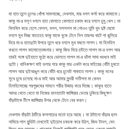
মা হাত তুলে চুলের খোঁপা সামলাচ্ছে, দেখলাম, মার বগল ফর্সা করে কামানো।
কাকু মা-র মসৃণ বগলে হাত বোলাতে বোলাতে চকাম করে বগলে চুমু খেল। মা
খিলখিল করে হেসে ফেলল, বলল, সসসসস মা গোওও তুমি খুব দুষ্ট ঘেমো
বগলে মুখ দিচ্ছ যাহহহহ কাকু মাকে বুকে টেনে নিল তারপর খাটে পা ঝুলিয়ে
দিয়ে মা-র হাতদুটো উপরে তুলে ধরে বগলে মুখ ঘষতে লাগল। মা হিসহিস
করতে লাগল কামোত্তেজনায়। কাকু জিভ দিয়ে চাটতে লাগল মা-র বগল আর
তারই সঙ্গে দুইহাতে মুঠো করে ডোলতে লাগল মা-র ডাঁসা সাদা ধবধবে মাই
দুটো। খানিকক্ষণ মাই ডলার পরে কাকু মার একটা করে মাইয়ের বোঁটা চুষতে
লাগল আর দুইআঙুল করে বোঁটা ধরে চুনোট পাকাতে লাগল। কাকু মনের
সুখে চুষে চলেছে মা-র মাই আর আমার সুন্দরী সতীপনা মা কেমন
হিসহিসোচ্ছে পরপুরুষের সামনে শরীর উজাড় করে দিচ্ছে। কাকুর হাতে
আদর খেতে খেতে মা নিজের ডানহাতটা জাঙ্গিয়ার ভেতর ঢুকিয়ে কিছুক্ষণ
বাঁড়াটাকে টিপে জাঙ্গিয়ার উপর থেকে টেনে বের করল।
দেখলাম বাঁড়াটা ঠাটিয়ে কলাগাচের মতো হয়ে আছে। মা ঠাটানো বাঁড়ার ছাল
নামিয়ে লাল মুন্ডিটা দেখতেই দুইচোখ চকচক করে উঠল, জিভ টানল, যেন
জিভে জল আসছে। শানুকাকু নিজেই জাঙ্গিয়াটা খুলে ফেলে একদম ল্যাংটা