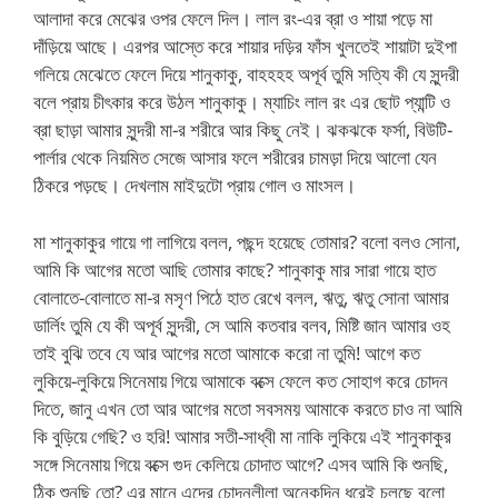
আলাদা করে মেঝের ওপর ফেলে দিল। লাল রং-এর ব্রা ও শায়া পড়ে মা
দাঁড়িয়ে আছে। এরপর আস্তে করে শায়ার দড়ির ফাঁস খুলতেই শায়াটা দুইপা
গলিয়ে মেঝেতে ফেলে দিয়ে শানুকাকু, বাহহহহ অপূর্ব তুমি সত্যি কী যে সুন্দরী
বলে প্রায় চীৎকার করে উঠল শানুকাকু। ম্যাচিং লাল রং এর ছোট প্যান্টি ও
ব্রা ছাড়া আমার সুন্দরী মা-র শরীরে আর কিছু নেই। ঝকঝকে ফর্সা, বিউটি-
পার্লার থেকে নিয়মিত সেজে আসার ফলে শরীরের চামড়া দিয়ে আলো যেন
ঠিকরে পড়ছে। দেখলাম মাইদুটো প্রায় গোল ও মাংসল।
মা শানুকাকুর গায়ে গা লাগিয়ে বলল, পছন্দ হয়েছে তোমার? বলো বলও সোনা,
আমি কি আগের মতো আছি তোমার কাছে? শানুকাকু মার সারা গায়ে হাত
বোলাতে-বোলাতে মা-র মসৃণ পিঠে হাত রেখে বলল, ঋতু, ঋতু সোনা আমার
ডার্লিং তুমি যে কী অপূর্ব সুন্দরী, সে আমি কতবার বলব, মিষ্টি জান আমার ওহ
তাই বুঝি তবে যে আর আগের মতো আমাকে করো না তুমি! আগে কত
লুকিয়ে-লুকিয়ে সিনেমায় গিয়ে আমাকে বক্সে ফেলে কত সোহাগ করে চোদন
দিতে, জানু এখন তো আর আগের মতো সবসময় আমাকে করতে চাও না আমি
কি বুড়িয়ে গেছি? ও হরি! আমার সতী-সাধ্বী মা নাকি লুকিয়ে এই শানুকাকুর
সঙ্গে সিনেমায় গিয়ে বক্সে গুদ কেলিয়ে চোদাত আগে? এসব আমি কি শুনছি,
ঠিক শুনছি তো? এর মানে এদের চোদনলীলা অনেকদিন ধরেই চলছে বলো