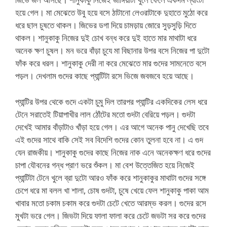
হয়ে গেল। মা মেঝেতে উবু হয়ে বসে ঠাটানো লেওরাটাকে দুহাতে মুঠো করে
ধরে ছাল চুষতে থাকল। জিভের ডগা দিয়ে চামড়ায় জোরে সুড়সুড়ি দিতে
থাকল। শানুকাকু নিজের দুই চোখ বন্ধ করে দুই হাতে মার মাথাটা ধরে
অনেক ক্ষণ চুষল। মন ভরে বাঁড়া চুযে মা বিছানার উপর বসে নিজের পা দুটো
ফাঁক করে ধরল। শানুকাকু দেরী না করে মেঝেতে মার গুদের সামনেতে বসে
পড়ল। দেখলাম গুদের কাছে প্যান্টিটা রসে ভিজে জবজবে হয়ে আছে।
প্যান্টির উপর থেকে গুদে একটা চুমু দিল তারপর প্যান্টির একদিকের লেস ধরে
টেনে সরাতেই টিয়াপাখীর লাল ঠোঁটের মতো গুদটা বেরিয়ে পড়ল। গুদটা
দেখেই আমার বাঁড়াটাও খাঁড়া হয়ে গেল। এর আগে অনেক পানু দেখেছি তবে
এই গুদের সাথে বাকি সেই সব বিদেশি গুদের কোন তুলনা হবে না। এ গুদ
যেন রাজকীয়। শানুকাকু গুদের কাছে নিজের নাক এনে অনেকক্ষণ ধরে গুদের
চাপা যৌবনের গন্ধ প্রাণ ভরে শুঁকল। মা বেশ উত্তেজিত হয়ে নিজেই
প্যান্টিটা টেনে খুলে ব্রা দুটো আরও ফাঁক করে শানুকাকুর মাথাটা গুদের সঙ্গে
চেপে ধরে মা বলল খা শালা, চোষ গুদটা, চুষে খেয়ে ফেল শানুকাকু পাকা আম
খাবার মতো চকাম চকাম করে গুদটা চেটে খেতে আরম্ভ করল। গুদের রসে
মুখটা ভরে গেল। জিভটা দিয়ে ফালা ফালা করে চেটে জভটা সর করে গুদের