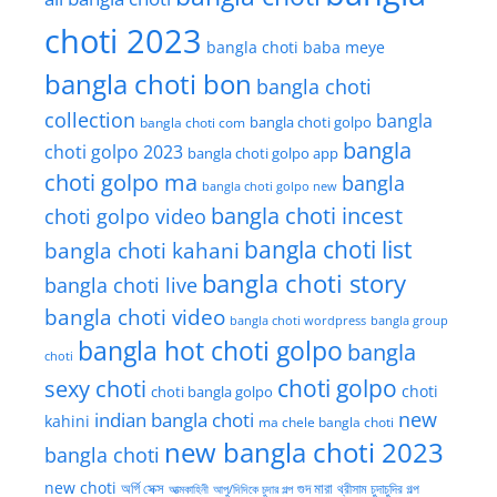
choti 2023
bangla choti baba meye
bangla choti bon
bangla choti
collection
bangla
bangla choti golpo
bangla choti com
bangla
choti golpo 2023
bangla choti golpo app
choti golpo ma
bangla
bangla choti golpo new
bangla choti incest
choti golpo video
bangla choti list
bangla choti kahani
bangla choti story
bangla choti live
bangla choti video
bangla choti wordpress
bangla group
bangla hot choti golpo
bangla
choti
choti golpo
sexy choti
choti
choti bangla golpo
new
indian bangla choti
kahini
ma chele bangla choti
new bangla choti 2023
bangla choti
new choti
গুদ মারা
অর্গি সেক্স
আত্মকাহিনী
আপু/দিদিকে চুদার গল্প
থ্রীসাম চুদাচুদির গল্প