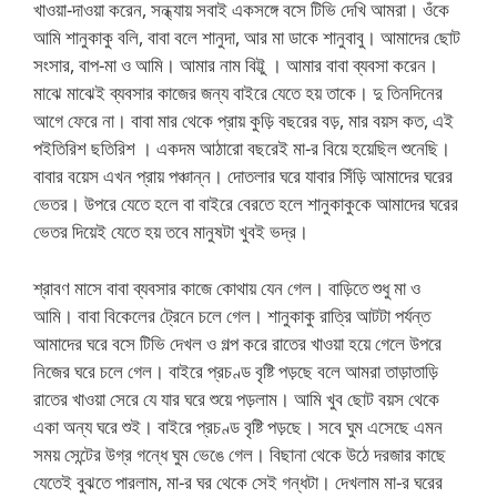
খাওয়া-দাওয়া করেন, সন্ধ্যায় সবাই একসঙ্গে বসে টিভি দেখি আমরা। ওঁকে
আমি শানুকাকু বলি, বাবা বলে শানুদা, আর মা ডাকে শানুবাবু। আমাদের ছোট
সংসার, বাপ-মা ও আমি। আমার নাম বিট্টু । আমার বাবা ব্যবসা করেন।
মাঝে মাঝেই ব্যবসার কাজের জন্য বাইরে যেতে হয় তাকে। দু তিনদিনের
আগে ফেরে না। বাবা মার থেকে প্রায় কুড়ি বছরের বড়, মার বয়স কত, এই
পইতিরিশ ছতিরিশ । একদম আঠারো বছরেই মা-র বিয়ে হয়েছিল শুনেছি।
বাবার বয়েস এখন প্রায় পঞ্চান্ন। দোতলার ঘরে যাবার সিঁড়ি আমাদের ঘরের
ভেতর। উপরে যেতে হলে বা বাইরে বেরতে হলে শানুকাকুকে আমাদের ঘরের
ভেতর দিয়েই যেতে হয় তবে মানুষটা খুবই ভদ্র।
শ্রাবণ মাসে বাবা ব্যবসার কাজে কোথায় যেন গেল। বাড়িতে শুধু মা ও
আমি। বাবা বিকেলের ট্রেনে চলে গেল। শানুকাকু রাত্রি আটটা পর্যন্ত
আমাদের ঘরে বসে টিভি দেখল ও গল্প করে রাতের খাওয়া হয়ে গেলে উপরে
নিজের ঘরে চলে গেল। বাইরে প্রচণ্ড বৃষ্টি পড়ছে বলে আমরা তাড়াতাড়ি
রাতের খাওয়া সেরে যে যার ঘরে শুয়ে পড়লাম। আমি খুব ছোট বয়স থেকে
একা অন্য ঘরে শুই। বাইরে প্রচণ্ড বৃষ্টি পড়ছে। সবে ঘুম এসেছে এমন
সময় সেন্টের উগ্র গন্ধে ঘুম ভেঙে গেল। বিছানা থেকে উঠে দরজার কাছে
যেতেই বুঝতে পারলাম, মা-র ঘর থেকে সেই গন্ধটা। দেখলাম মা-র ঘরের