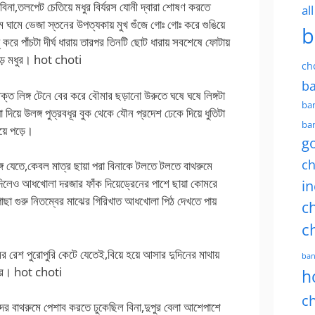
বিনা,তলপেট চেতিয়ে মধুর বির্যরস যোনী দ্বারা শোষণ করতে
al
ামে ভেজা স্তনের উপত্যকায় মুখ গুঁজে গোঃ গোঃ করে গুঙিয়ে
b
 করে পাঁচটা দীর্ঘ ধারায় তারপর তিনটি ছোট ধারায় সবশেষে ফোটায়
 পড়ে মধুর। hot choti
ch
ba
ক্ত লিঙ্গ টেনে বের করে বৌমার ছড়ানো উরুতে ঘষে ঘষে লিঙ্গটা
ban
 দিয়ে উলঙ্গ পুত্রবধূর বুক থেকে যৌন প্রদেশ ঢেকে দিয়ে ধুতিটা
ban
য়ে পড়ে।
g
ch
্গে যেতে,কেবল মাত্র ছায়া পরা বিনাকে টলতে টলতে বাথরুমে
দিলেও আধখোলা দরজার ফাঁক দিয়েড্রেনের পাশে ছায়া কোমরে
in
ছা গুরু নিতম্বের মাঝের গিরিখাত আধখোলা পিঠ দেখতে পায়
ch
c
ের রেশ পুরোপুরি কেটে যেতেই,বিয়ে হয়ে আসার দুদিনের মাথায়
ban
় তার। hot choti
h
ch
দের বাথরুমে পেশাব করতে ঢুকেছিল বিনা,দুপুর বেলা আশেপাশে