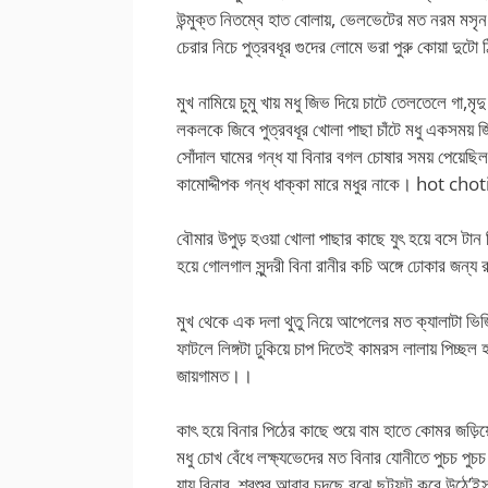
উন্মুক্ত নিতম্বে হাত বোলায়, ভেলভেটের মত নরম মসৃ
চেরার নিচে পুত্রবধূর গুদের লোমে ভরা পুরু কোয়া দুটো
মুখ নামিয়ে চুমু খায় মধু জিভ দিয়ে চাটে তেলতেলে গা
লকলকে জিবে পুত্রবধূর খোলা পাছা চাঁটে মধু একসময় জ
সোঁদাল ঘামের গন্ধ যা বিনার বগল চোষার সময় পেয়েছিল 
কামোদ্দীপক গন্ধ ধাক্কা মারে মধুর নাকে। hot chot
বৌমার উপুড় হওয়া খোলা পাছার কাছে যুৎ হয়ে বসে টান দ
হয়ে গোলগাল সুন্দরী বিনা রানীর কচি অঙ্গে ঢোকার জন্য 
মুখ থেকে এক দলা থুতু নিয়ে আপেলের মত ক্যালাটা ভিজিয
ফাটলে লিঙ্গটা ঢুকিয়ে চাপ দিতেই কামরস লালায় পিচ্ছল হয
জায়গামত।।
কাৎ হয়ে বিনার পিঠের কাছে শুয়ে বাম হাতে কোমর জড়িয
মধু চোখ বেঁধে লক্ষ্যভেদের মত বিনার যোনীতে পুচচ পুচচ
যায় বিনার, শ্বশুর আবার চুদছে বুঝে ছটফট করে উঠে