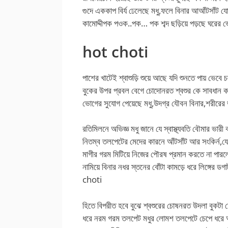
গুদে এককাপ বির্য ঢেলেছে মধু,ফলে বিনার আআঁটসাঁট যোন
কামোদ্দীপক পওক..পক… পক শব্দ ছড়িয়ে পড়ছে ঘরের
hot choti
পাশের খাটেই শ্বাশুড়ি শুয়ে আছে যদি শুনতে পায় ভেব
বুকের উপর প্রবল বেগে চোদোনরত শ্বশুর কে সাবধান কর
ভোগের সুযোগ পেয়েছে মধু,উদগ্র যৌবন বিনার,শরীরে
রতিমিলনে অভিজ্ঞ মধু জানে যে স্বাস্থ্যবতি বৌমার ভারী 
নিতম্ব তলপেটের মেদের কারনে আঁটসাঁট আর সংকির্ন,যে 
মাগীর গরম মিটিয়ে নিজের পৌরষ প্রমান করতে না পারল
নামিয়ে বিনার নধর স্তনের বোঁটা কামড়ে ধরে লিঙ্গের ডগ
choti
হিতে বিপরীত হবে বুঝে শ্বশুরের চোষনরত উদলা বুকটা চেত
ধরে নরম গরম তলপেট মধুর লোমশ তলপেটে চেপে ধরে আনন