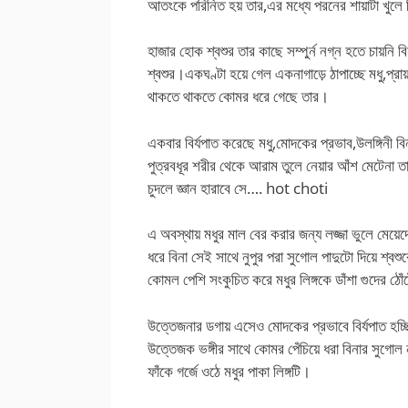
আতংকে পরিনিত হয় তার,এর মধ্যে পরনের শায়াটা খুলে নি
হাজার হোক শ্বশুর তার কাছে সম্পুর্ন নগ্ন হতে চায়নি ব
শ্বশুর।একঘণ্টা হয়ে গেল একনাগাড়ে ঠাপাচ্ছে মধু,প্র
থাকতে থাকতে কোমর ধরে গেছে তার।
একবার বির্যপাত করেছে মধু,মোদকের প্রভাব,উলঙ্গিনী ব
পুত্রবধূর শরীর থেকে আরাম তুলে নেয়ার আঁশ মেটেনা 
চুদলে জ্ঞান হারাবে সে…. hot choti
এ অবস্থায় মধুর মাল বের করার জন্য লজ্জা ভুলে মেয়েদের
ধরে বিনা সেই সাথে নুপুর পরা সুগোল পাদুটো দিয়ে শ্ব
কোমল পেশি সংকুচিত করে মধুর লিঙ্গকে ডাঁশা গুদের ঠোঁ
উত্তেজনার ডগায় এসেও মোদকের প্রভাবে বির্যপাত হচ
উত্তেজক ভঙ্গীর সাথে কোমর পেঁচিয়ে ধরা বিনার সুগোল
ফাঁকে গর্জে ওঠে মধুর পাকা লিঙ্গটি।