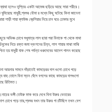
 ব্যাথা হলেও তৃপ্তির একটা আমেজ ছড়িয়ে আছে সারা শরীরে।
ঘুমিয়েছে মাধুরী,শ্বশুর বৌমা র মধ্যে কিছু ঘটেছে কিনা জানেনা
া শাড়ী শায়া ব্লাউজ ব্রেশিয়ার নিয়ে চান ঘরে ঢোকার মুখে
ছুয়ে অভিজ্ঞ চোখে শুধুমাত্র লাল ছায়া পরা বিনাকে পা থেকে মাথা
ে চিবুকের নিচে রক্ত জমা দ্বংশনের চিহ্ন, লাল শায়ার মাঝা মাঝি
্চিত হয় মাধুরী যাক শেষ পর্যন্ত গুরুদেবের আদেশ পালন করেছে
বিনা আয়নার সামনে দাঁড়াতেই কামড়েরর দাগ গুলো চোখে পড়ে
ন্য বাহু তোলে বিনা স্তন ঘেঁসে বগলের কাছে কামড়ের দাগগুলো
গেছে রিতিমত।
াচের ভঙ্গী তেউরু ফাক করে দেখে বিনা উরুর ভেতরের
 দাগ চোখে পড়ে তার,শ্বশুর যখন তার উরুর গা চাঁটছিল তখন বেশ