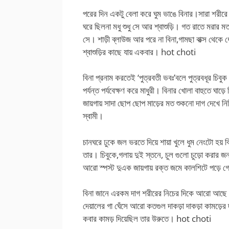
পরের দিন একটু বেলা করে ঘুম ভাঙে বিনার।সারা শরীরে
ঘরে ছিলনা মধু শুধু সে আর শ্বাশুড়ি। গত রাতে মরার মত 
সে। শাড়ী ব্লাউজ আর পরে না বিনা,গামছা বাক্স থেকে ধোয়
শ্বাশুড়ির কাছে যায় একবার। hot choti
বিনা প্রনাম করতেই ‘পুত্রবতী ভবঃ’বলে পুত্রবধূর চিবুক 
পর্যন্ত পর্যবেক্ষণ করে মাধুরী। বিনার খোলা বাহুতে ঘাড়
জায়গায় সাদা ছোপ ছোপ মাড়ের মত শুকনো দাগ দেখে নিশ
স্বামী।
চানঘরে ঢুকে জল ভরতে দিয়ে শায়া খুলে ধুম নেংটো হয় 
তার। চিবুকে,গলায় দুই স্তনে, চুল গুলো চুড়ো করার জ
আরো স্পস্ট দুএক জায়গায় রক্ত জমে কালশিটে পড়ে 
বিনা জানে এরকম দাগ শরীরের নিচের দিকে আরো আছে।ন
দেয়ালের গা ঘেঁসে আরো কতগুল দাকড়া দাকড়া কামড়ের
কবার কামড় দিয়েছিল তার উরুতে। hot choti