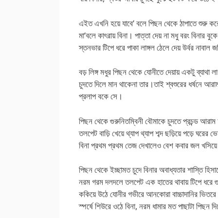
এইত এখনি হয়ে যাবে’ বলে পিছন থেকে ঠাপাতে শুরু ক
মা’বলে কাৎরায় বিনা। পাত্তা দেয় না মধু বরং বিনার ব
স্তনভার টিপে ধরে পাকা লাঙ্গল ঠেলে দেয় উর্বর নাবাল
বড় লিঙ্গ মধুর পিছন থেকে যোনীতে দেয়ায় একটু ব্যাথা 
চুদতে দিলে মান থাকেনা তার।তাই শ্বশুরের ধর্ষনে আরা
প্রলাপ বকে সে।
পিছন থেকে গুরুনিতম্বিনী বৌমাকে চুদতে প্রচন্ড আরাম
তলপেট বাড়ি খেয়ে থ্যাপ থ্যাপ শব্দ ছড়িয়ে পড়ে ঘরের ভ
বিনা প্রথম প্রথম তেজ দেখালেও বেশ কবার জল খসিয়ে
পিছন থেকে ইচ্ছামত চুদে বিনার অবাধ্যতার শাস্তি হিসাবে
নরম গরম দলদলে তলপেট এক হাতের থাবায় টিপে ধরে গ
ককিয়ে উঠে যোনীর গভীরে আনকোরা বাচ্চাদানির ভিতরে চ
স্পর্ষে শিউরে ওঠে বিনা, নরম ধামার মত পাছাটা পিছন দি