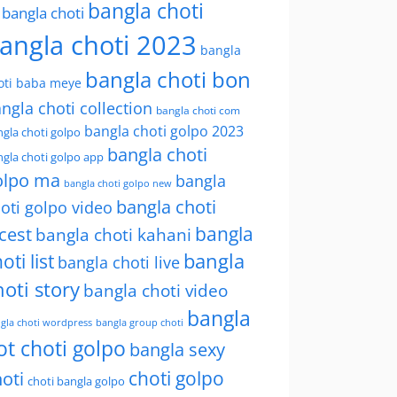
bangla choti
l bangla choti
angla choti 2023
bangla
bangla choti bon
oti baba meye
ngla choti collection
bangla choti com
bangla choti golpo 2023
gla choti golpo
bangla choti
gla choti golpo app
olpo ma
bangla
bangla choti golpo new
bangla choti
oti golpo video
bangla
cest
bangla choti kahani
oti list
bangla
bangla choti live
hoti story
bangla choti video
bangla
gla choti wordpress
bangla group choti
ot choti golpo
bangla sexy
choti golpo
oti
choti bangla golpo