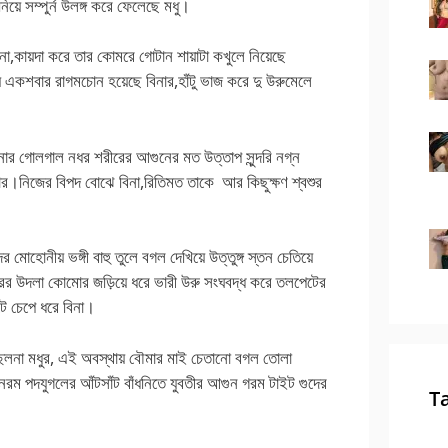
য়ে সম্পুর্ন উলঙ্গ করে ফেলেছে মধু।
িনা,কায়দা করে তার কোমরে গোটান শায়াটা কখুলে নিয়েছে
ায় একশবার রাগমচোন হয়েছে বিনার,হাঁটু ভাজ করে দু উরুমেলে
িনার গোলগাল নধর শরীরের আগুনের মত উত্তাপ সুন্দরি নগ্ন
তার।নিজের বিপদ বোঝে বিনা,রিতিমত তাকে আর কিছুক্ষণ শ্বশুর
 মোহোনীয় ভঙ্গী বাহু তুলে বগল দেখিয়ে উত্তুঙ্গ স্তন চেতিয়ে
শুরের উদলা কোমোর জড়িয়ে ধরে ভারী উরু সংঘবদ্ধ করে তলপেটের
টে চেপে ধরে বিনা।
্ছিলনা মধুর, এই অবস্থায় বৌমার মাই চেতানো বগল তোলা
 নরম পদযুগলের আঁটসাঁট বাঁধনিতে যুবতীর আগুন গরম টাইট গুদের
T