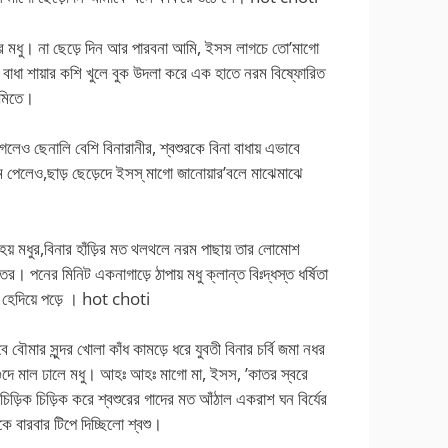
রে মধু। না ছেড়ে দিন আর পারবনা আমি, ইসস লাগচে তো’মাগো
ুকে বাধা শায়ার কশি খুলে বুক উদলা করে এক হাতে নরম বিষ্ফোরিত
 জমিতে।
লাগলেও ছেনালি বেশি বিনারানীর, শ্বশুরকে বিনা বাধায় এভাবে
ম পেলেও,ছাড় ছেড়েদে ইসস্ মাগো জানোয়ার’বলে মাঝেমাঝে
 হয় মধুর,বিনার হাঁড়ির মত থলথলে নরম পাছায় তার লোমোশ
েতর। পনের মিনিট একনাগাড়ে ঠাপায় মধু ক্লান্ত বিঃদ্ধস্ত ধর্ষিতা
 হেদিয়ে পড়ে । hot choti
 বৌমার সুন্দর খোলা কাঁধ কামড়ে ধরে যুবতী বিনার চর্বি জমা নধর
ুদে মাল ঢালে মধু। আহঃ আহঃ মাগো মা, ইসস, ’কাতর স্বরে
িড়িক চিড়িক করে শ্বশুরের গাদের মত আঁঠাল একরাশ ঘন বির্যের
কে বারবার টিপে দিচ্ছিলো শ্বশু।