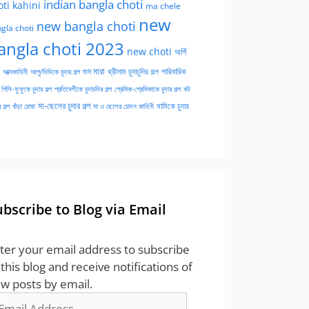
indian bangla choti
oti kahini
ma chele
new
new bangla choti
gla choti
angla choti 2023
new choti
অর্গি
গুদ মারা
পারিবারিক
আত্মকাহিনী
আপু/দিদিকে চুদার গল্প
থ্রীসাম চুদাচুদির গল্প
পিসি-ফুফুকে চুদার গল্প
প্রতিবেশীকে চুদাচদির গল্প
প্রেমিক-প্রেমিকাকে চুদার গল্প
বউ
মা-ছেলের চুদার গল্প
মামিকে চুদার
বাঁড়া চোষা
 গল্প
মা ও ছেলের চোদন কাহিনী
ubscribe to Blog via Email
ter your email address to subscribe
 this blog and receive notifications of
w posts by email.
ail