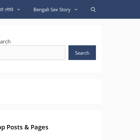
হট স্টোরি
Bengali Sex Story
arch
Search
op Posts & Pages