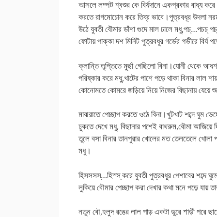
আসলে লম্পট শ্বশুর কে বির্যদানে একপ্রকার বাধ্য করে 
করতে রাগমোচোন করে তিব্র ভাবে।পুত্রবধূর উদলা নরম ঘ
উঠে যুবতী বৌমার ডাঁশা গুদে মাল ঢালে মধু,পচ্…পচচ্ পচ্
ফোটায় পাক্কা দশ মিনিট পুত্রবধূর গর্ভের গভীরে বির্য
ক্লান্তি তৃপ্তিতে মুর্ছা গেছিলো বিনা।যোনী থেকে আধশ
পরিষ্কার করে মধু,খাটের পাশে পড়ে থাকা বিনার লাল শায়া
কোনোমতে কোমরে জড়িয়ে নিয়ে নিজের বিছানায় যেয়ে শু
মাঝরাতে পেচ্ছাপ করতে ওঠে বিনা।খুটখাট শব্দে ঘুম ভেঙ
ঢুকতে দেখে মধু, বিছানার পশেই বাথরুম,বৌমা আজিয়ে 
তুলে বসা বিনার তানপুরার খোলের মত তেলতেলে খোলা পা
মধু।
হিসসসস্…হিস্স্ করে যুবতী পুত্রবধূর পেশাবের শব্দে ঘুম
লুকিয়ে বৌমার পেচ্ছাপ করা দেখার কথা মনে পড়ে যায
নতুন বৌ,হলুদ রঙের লাল পাড় একটা ডুরে শাড়ী পরে ছা