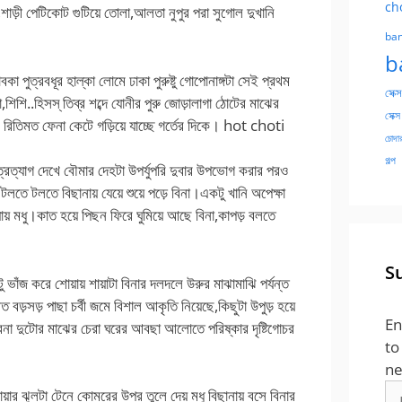
ch
াড়ী পেটিকোট গুটিয়ে তোলা,আলতা নুপুর পরা সুগোল দুখানি
ban
b
 পুত্রবধূর হাল্কা লোমে ঢাকা পুরুষ্টু গোপোনাঙ্গটা সেই প্রথম
সেক্স
শিশি..হিসস্ তিব্র শব্দে যোনীর পুরু জোড়ালাগা ঠোটের মাঝের
সেক্স
ে রিতিমত ফেনা কেটে গড়িয়ে যাচ্ছে গর্তের দিকে। hot choti
চোদার
গল্প
ত্রত্যাগ দেখে বৌমার দেহটা উপর্যুপরি দুবার উপভোগ করার পরও
ে টলতে বিছানায় যেয়ে শুয়ে পড়ে বিনা।একটু খানি অপেক্ষা
যায় মধু।কাত হয়ে পিছন ফিরে ঘুমিয়ে আছে বিনা,কাপড় বলতে
S
ু ভাঁজ করে শোয়ায় শায়াটা বিনার দলদলে উরুর মাঝামাঝি পর্যন্ত
বড়সড় পাছা চর্বী জমে বিশাল আকৃতি নিয়েছে,কিছুটা উপুড় হয়ে
En
বনা দুটোর মাঝের চেরা ঘরের আবছা আলোতে পরিষ্কার দৃষ্টিগোচর
to
ne
Em
ছায়ার ঝুলটা টেনে কোমরের উপর তুলে দেয় মধু বিছানায় বসে বিনার