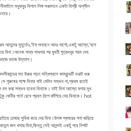
ীফাটলে মধুবাবুর বিশাল লিঙ্গ সঞ্চালনে একটা বিশ্রী অশ্লীল
 ভেতরে।
ে চরম আনন্দের মুহূর্তেও,’ইস শুনছেন আহঃ মাগো,একটু আস্তে,’বলে
ে বিনা।অনেক সাধ্য সাধনার পর যুবতী পুত্রবধূর গরম দেহ
র ভাজে ভাজে উত্তাপ।
কদলীকান্ডের মত উরুর গড়ন সন্ধিস্থলে কামকুন্ডটি ভরাট গুরু
সে পুরুষের পক্ষে বিনার খাই মেটান সম্ভব না,প্রথম রতেই
ে বস করা সম্ভব হবেনা বিনাকে। তাই বিনা আস্তে বলায় মুখ
াটুকু যোনীর গর্তে রেখে প্রবল ঠাপে কাঁপিয়ে দেয় বিনাকে। hot
িয়ে চোষার সুবিধা করে দেয় বিনা।উলঙ্গ শ্বশুরের গলা জড়িয়ে
্দে জল খসায় বিনা,কিন্তু সেই আনন্দই একটু পরে নিপাট