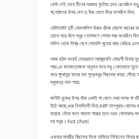
কেউ নেই দেখে টিনের দরজার ফুটোয় চোখ রেখেছিল মধু,শ
পা,প্যানের উপর বেশ দু উরু মেলে দিয়ে বসেছিল বিনা.
মোটামোটা দুটি মোমপালিশ উরুর খাঁজে ষোলো বছরের ডাবকা
চোখে পড়ে ছিল মধুর।ততক্ষণে পেশাব শুরু করেছিল বিনা,
ফাটল থেকে তিব্র বেগে সোনালি মুতের ধারা বেরিয়ে এস
আজ হঠাৎ করেই ভোররাতে স্বাস্থ্যবতি ষোড়শী বিনার মু
প্রচণ্ড কমোত্তেজনা অনুভব করে মধু।কোনমতে মুতে টলত
করে ক্ষুধাতুর বাঘের মত পুত্রবধূর বিছানার কাছে পৌছে 
শুধুমাত্র লাল শায়া.
কশিটা বুকের উপর বাঁধা একটা পা মেলে দেয়া অপর পা হাঁট
উঠে আছে,গুরু নিতম্বিনী বিনা,ভরাট তানপুরার খোলের মত 
শুয়েছে বৌমা ফলে পাতলা শায়ার তলে নরম গোলাকার দা
হয় মধুর। hot choti
একবার মাধুরীর বিছানার দিকে তাকিয়ে নিশ্চিন্তে বিনার 