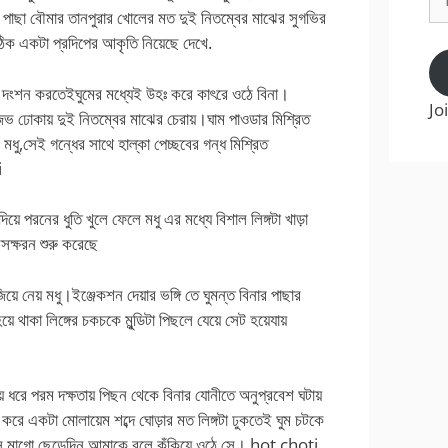
Ad
ন পাছা বৌমার তানপুরার খোলের মত দুই নিতম্বের মাঝের সুগভির
 ঠিক একটা প্রদিপের আকৃতি নিয়েছে দেখে.
,মৃদু দংশন করতেইঘুমের মধ্যেই উহঃ করে কাৎরে ওঠে বিনা।
Jo
িভ ঢোকায় দুই নিতম্বের মাঝের চেরায়।ঘাম পাওডার মিশ্রিত
মধু,সেই গন্ধের সাথে হাল্কা পেচ্ছবের গন্ধ মিশ্রিত
i
িয়ে পরনের ধুতি খুলে ফেলে মধু এর মধ্যে বিশাল লিঙ্গটা খাড়া
রসক্ষরন শুরু করেছে
়ে নেয় মধু।ইঞ্জেকশন দেয়ার ভঙ্গি তে ঘুমন্ত বিনার পাছার
়ে থাকা লিঙ্গের চকচকে মুন্ডিটা পিছলে যেয়ে সেট হয়েযায়
়ে ধরে পরম দক্ষতায় পিছন থেকে বিনার যোনীতে অনুপ্রবেশ ঘটায়
 করে একটা মোলায়েম শব্দে ঘোড়ার মত লিঙ্গটা ঢুকতেই ঘুম চটকে
’ইস মাগো ছেড়েদিন আমাকে বলে কঁকিয়ে ওঠে সে। hot choti