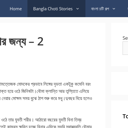
Home
Bangla Choti Stories
বাংলা চটি গল্প
ার জন্য – 2
Se
মত্তেজক মোদকের প্রভাবে লিঙ্গের দৃডতা একটুকু কমেনি বরং
 শক্ত হয়ে ওঠে জিনিষটা।বৌমা ক্লান্তি আর তৃপ্তিতে এলিয়ে
েয়ার মোক্ষম সময় বুঝে ঠাপ শুরু করে মধু।দুবছর বিয়ে হলেও
T
ে ওঠে তার যুবতী শরীর। আঠারো বছরের যুবতী বিনা তিব্র
 কামরস ক্ষরিত হচ্ছে বিনার,এদিকে সুন্দরি স্বাস্থ্যবতি বৌমার