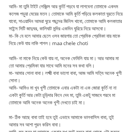
আমি- মা তুমি টাইট লেজ্ঞিন্স আর কুর্তি পড়বে যা লাগবেনা তোমাকে একদম
কলেজ পড়ুয়া মেয়ের মতন। তোমাকে আমি কুর্তি পড়িয়ে কলকাতা ঘুরতে নিয়ে
যাবো, সাএয়াদিন আমরা ঘুরে পছন্দের জিনিস খাবো, তোমাকে আমি কলকাতার
সাইন্স সিটি জাদুঘর, কালিঘাট মন্দির একদিন ঘুরিয়ে নিয়ে আসবো।
মা- কি যে বলে আমার ছেলে ওসব জায়গায় তো প্রেমিক প্রেমিকা যায় মাকে
নিয়ে কেউ যায় নাকি পাগল। maa chele choti
আমি- না মাকে নিয়ে কেউ যায় না, অনেক ফেমিলি যায় মা। আর আমার মা
তো আমার প্রেমিকা যার সাথে আমি মনের সব কথা বলি।
মা- আমার সোনা বাবা। লক্ষ্মী বাবা ভালো বাবা, আজ আমি সত্যি অনেক খুশী
সোনা।
আমি- আমিও মা খুব খুশী তোমাকে এবার একটা না এক জোরা কুর্তি না না
একটা কুর্তি আর কেটা চুড়িদার কিনে দেব মা, তুমি একটু সাজবে পরবে মা
তোমাকে আমি অনেক অনেক খুশী দেখতে চাই মা।
মা- ঠিক আছে বাবা তাই হবে তুই এভাবে আমাকে ভালবাসিস বাবা, তুই
আমার সব আশা পুরন করিস বাবা।
আমি- হুম করব মা আমাকে একবার মুখ ফুটে বলবে বাবা তোকে এটা করতে