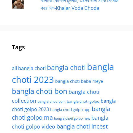
খালাকে কৌশলে চুদলাম, এরপর খালা মাকে সিস্টেম
করে দিল-Khalar Voda Choda
Tags
bangla
bangla choti
all bangla choti
choti 2023
bangla choti baba meye
bangla choti bon
bangla choti
collection
bangla
bangla choti golpo
bangla choti com
bangla
choti golpo 2023
bangla choti golpo app
choti golpo ma
bangla
bangla choti golpo new
bangla choti incest
choti golpo video