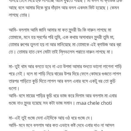
গলিয়ে টেনে নিয়ে হুক লাগাচ্ছে আমি বুঝতে পারছি। মা বলল না ব্লাউজ ঠিক
আছে বলে আমার দিকে ঘুরে দাঁড়াল আর বলল একদম ফিট হয়েছে। কেমন
লাগছে তোর।
আমি- বললাম আমি জানি আমার মা কত সুন্দরী উঃ কি দারুন লাগছে মা
তোমাকে, মনে হয় স্বর্গের পরি তুমি, এক কথায় অসাধারন সুন্দরী তুমি মা,
তোমার রুপের তুলনা হয় না আর মানিয়েছে মা তোমাকে এই ব্লাউজ আর ব্রা
তে। তোমার হাত বেশ মোটা তাই স্লিভলেস পরাতে দারুন লাগছে মা।
মা- তুই থাম আর বলতে হবে না এত উপমা আমার শুনতে ভালো লাগেনা শাড়ি
পরে নেই। বলে মা শাড়ি নিয়ে ঘারের উপর দিয়ে ফেলে কোমরে গুজতে লাগল
তারপর শাড়িতে কুচি দিতে লাগল আর বলল এবার বসে একটু ধর তো কুচি
গুলো।
আমি- বসে মায়ের শাড়ির কুচি ধরে ভাজ করে দিলাম আর বললাম মা এবার
গুজে নাও সুন্দর হয়েছে সব কটা ভাজ সমান। maa chele choti
মা- এই তুই গুজে দেনা এইদিকে আয় ওঠ ধরে গুজে দে।
আমি- মনে মনে বললাম আর কত এভাবে কষ্ট দেবে এবার দাও না আসল