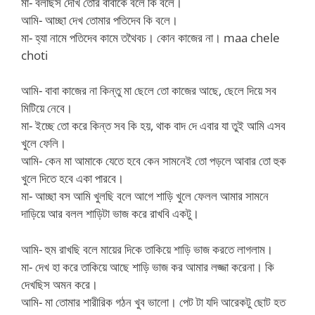
মা- বলছিস দেখি তোর বাবাকে বলে কি বলে।
আমি- আচ্ছা দেখ তোমার পতিদেব কি বলে।
মা- হ্যা নামে পতিদেব কামে তথৈবচ। কোন কাজের না। maa chele
choti
আমি- বাবা কাজের না কিন্তু মা ছেলে তো কাজের আছে, ছেলে দিয়ে সব
মিটিয়ে নেবে।
মা- ইচ্ছে তো করে কিন্ত সব কি হয়, থাক বাদ দে এবার যা তুই আমি এসব
খুলে ফেলি।
আমি- কেন মা আমাকে যেতে হবে কেন সামনেই তো পড়লে আবার তো হুক
খুলে দিতে হবে একা পারবে।
মা- আচ্ছা বস আমি খুলছি বলে আগে শাড়ি খুলে ফেলল আমার সামনে
দাড়িয়ে আর বলল শাড়িটা ভাজ করে রাখবি একটু।
আমি- হুম রাখছি বলে মায়ের দিকে তাকিয়ে শাড়ি ভাজ করতে লাগলাম।
মা- দেখ হা করে তাকিয়ে আছে শাড়ি ভাজ কর আমার লজ্জা করেনা। কি
দেখছিস অমন করে।
আমি- মা তোমার শারীরিক গঠন খুব ভালো। পেট টা যদি আরেকটু ছোট হত