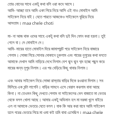
তোর বোনের সাথে একটু কথা বলি ওরা কবে আসে।
আমি- আচ্ছা তবে আমি একা গিয়ে নিয়ে আসি এই নাও মোবাইল আমি
সাইকেল নিয়ে যাই। যেতে পারতে আজকেও সাইকেলে ঘুরিয়ে নিয়ে
আসতাম। maa chele choti
মা- না আজ থাক ওদের সাহে একটু কথা বলি দুই দিন ফোন করা হয়না। তুই
গেলে যা। দে মোবাইল দে।
আমি- মায়ের হাতে মোবাইল দিয়ে জামাপ্যান্ট পরে সাইকেল নিয়ে বাজারে
গেলাম। সোজা গিয়ে সোনার দোকানে ঢুকলাম এবং পায়ের নুপুরের কথা বলতে
আমাকে দেখাল আমি নাড়িয়ে দেখে নিলাম বেশ ঝুন ঝুন শব্দ হচ্ছে পছন্দ করে
মায়ের জন্য নূপুর নিলাম। এর পর বেড়িয়ে কিছু খাবার নিলাম।
এবং আবার সাইকেল নিয়ে সোজা রাস্তায় বাড়ির দিকে রওয়ানা দিলাম। সব
মিলিয়ে এক ঘন্টা লাগেনি। বাড়ির সামনে এসে খেয়াল করলাম বাবা আছে
কিনা। না তেওমন কিছু দেখতে পেলাম না সাইকেলের বেল বাজাতে মা ভেতর
থেকে বলল খোলা আছে। আমার একটু অভিমান হল মা দরজা খুলে বাইরে
এল না আমাকে ভেতরে যেতে বলল। যাক কি আর করা যাবে আমি সাইকেল
তুলে গরের ভেতরে গিয়ে মা ওমা কই তুমি বাবা এসেছিল। maa chele