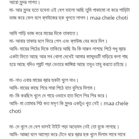
আরো সুন্দর লাগত।
মা- আর সুন্দর হতে হবেনা এই বেশ ভালো আছি তুমি পাকামো না করে শাড়িটা
ভাজ করে ফেল বলে ব্লাউজের হুক খুলতে লাগল। maa chele choti
আমি শাড়ি ভাজ করে মায়ের দিকে তাকাতে।
মা- আবার তাকায় বলে ফিরে গেল এবং ব্লাউজ বের করে দিল।
আমি- মায়ের পিঠের দিকে তাকিয়ে আছি উঃ কি দারুন লাগছে পিঠে শুধু ব্রার
একটা ফিতে আছে আর সব খোলা দেখেই আমার কামদন্ডটি দাড়িয়ে কলা গাছ
হয়ে আছে যদিও প্যান্ট পড়া ভেতরে জাঙ্গিয়া আছে তবুও তাবু করতে চাইছে।
মা- নাও এবার মায়ের ব্রার হুকটা খুলে দাও।
আমি- মায়ের কাছে গিয়ে সারা পিঠে হাত বুলিয়ে দিলাম।
মা- কি করছিস খুলে দে গায়ে ওভাবে হাত দিলে শির শির করে।
আমি- মা তোমার পিঠ কত মসৃণ কি সুন্দর একটুও খুত নেই। maa chele
choti
মা- দে খুলে দে বেশ ভালই টাইট পড়া অভ্যেস নেই তো বুকে লাগছে।
আমি- আচ্ছা বলে আস্তে করে টেনে ধরে ব্রার হুক খুলে দিলাম সাথে সাথে