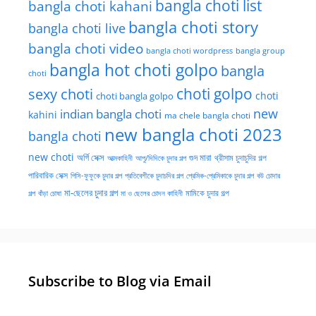
bangla choti list
bangla choti kahani
bangla choti story
bangla choti live
bangla choti video
bangla choti wordpress
bangla group
bangla hot choti golpo
bangla
choti
choti golpo
sexy choti
choti
choti bangla golpo
new
indian bangla choti
kahini
ma chele bangla choti
new bangla choti 2023
bangla choti
new choti
গুদ মারা
অর্গি সেক্স
আত্মকাহিনী
আপু/দিদিকে চুদার গল্প
থ্রীসাম চুদাচুদির গল্প
পারিবারিক সেক্স
পিসি-ফুফুকে চুদার গল্প
প্রতিবেশীকে চুদাচদির গল্প
প্রেমিক-প্রেমিকাকে চুদার গল্প
বউ চোদার
মা-ছেলের চুদার গল্প
মামিকে চুদার গল্প
বাঁড়া চোষা
গল্প
মা ও ছেলের চোদন কাহিনী
Subscribe to Blog via Email